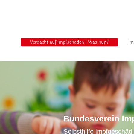
Verdacht auf Impfschaden ! Was nun?
Im
Bundesverein Imp
Selbsthilfe impfgeschäd