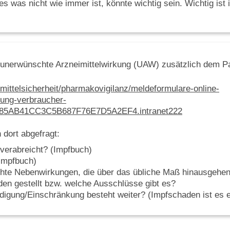
s was nicht wie immer ist, könnte wichtig sein. Wichtig ist 
 unerwünschte Arzneimittelwirkung (UAW) zusätzlich dem Paul
mittelsicherheit/pharmakovigilanz/meldeformulare-online-
ung-verbraucher-
A8685AB41CC3C5B687F76E7D5A2EF4.intranet222
 dort abgefragt:
verabreicht? (Impfbuch)
Impfbuch)
hte Nebenwirkungen, die über das übliche Maß hinausgehen
n gestellt bzw. welche Ausschlüsse gibt es?
igung/Einschränkung besteht weiter? (Impfschaden ist es 