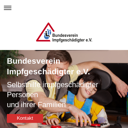
Bundesverein
Impfgeschädigter e.V.
Selbsthilfe impfgeschädigter
Personen
und ihrer Familien
Kontakt